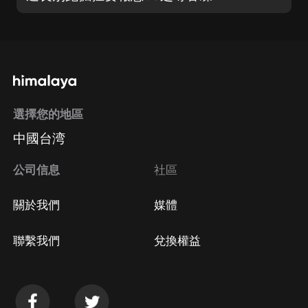
選擇您的地區
中國台湾
公司信息
社區
關於我們
媒體
聯繫我們
兌換權益