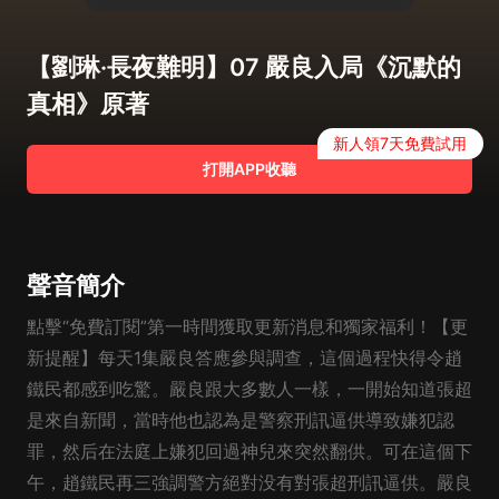
【劉琳·長夜難明】07 嚴良入局《沉默的
真相》原著
新人領7天免費試用
打開APP收聽
聲音簡介
點擊“免費訂閱”第一時間獲取更新消息和獨家福利！【更
新提醒】每天1集嚴良答應參與調查，這個過程快得令趙
鐵民都感到吃驚。嚴良跟大多數人一樣，一開始知道張超
是來自新聞，當時他也認為是警察刑訊逼供導致嫌犯認
罪，然后在法庭上嫌犯回過神兒來突然翻供。可在這個下
午，趙鐵民再三強調警方絕對没有對張超刑訊逼供。嚴良