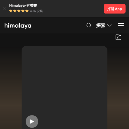
Himalaya-有聲書
打開 App
4.8k 安裝
探索