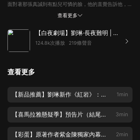
面對著那張真誠到有點兒可憐的臉，他的直覺告訴他，趙
鐵民說得是真的。嚴良：嗯，有點兒意思。趙鐵民：您答
查看更多
應參與了？嚴良：誒誒我可没說啊。我學校挺忙的。趙鐵
民：啊…誒？高副廳長…高副廳長還讓我轉達一句話說：
【白夜劇場】劉琳·長夜難明 | 紫金陳《沉默的真相》原著 |壞小孩 | 無證之罪
查這起案子，你比我更適合，不光職業技能上，其他方面
124.8k次播放
219條聲音
你也比我更適合。我也没懂什麼意思…嚴良：他真是這麼
說的？趙鐵民：對啊，他還說真相…需要我們來找…嚴
良：嗬嗬，老高…行，我先問一個問題。趙鐵民：你答應
查看更多
了？嚴良：你們知道他是刑辯律師，為什麼不對他的口供
多上點兒心啊？刑辯律師的工作就是戳你們的證據鏈。趙
鐵民：不是，當時他們副局長特别叮囑刑警隊要對他的口
【新品推薦】劉琳新作《紅岩》：江姐的選擇鼓舞了一代代人
1min
供嚴加核實，可核實的結果没看出問題。嚴良：怎麼可能
呢？！趙鐵民：江陽被害那天晚上，七點鐘，小區門口監
【喜馬拉雅懸疑季】預告片（結尾看紫金陳邪魅一笑）
3min
控拍到張超的車開進來。可…那種監控分辨率低，加上
天...
【彩蛋】原著作者紫金陳獨家內幕爆料
2min