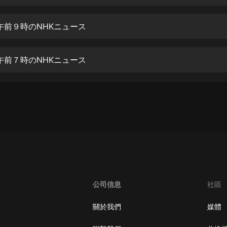
生命科學篇1-2·猴子警長科學探案記|
寶寶巴士科普
寶寶巴士
 午前９時のNHKニュース
【新民間劇場】我的老千江湖｜ 有聲
的紫襟｜ 魔幻千手
 午前７時のNHKニュース
有聲的紫襟
《夜色鋼琴曲》
夜色鋼琴曲趙海洋
太荒吞天訣丨熱血玄幻丨紫襟領銜有
聲劇
有聲的紫襟
嫡女貴嫁 | 一刀蘇蘇團隊制作 | 古言
宮鬥重生爽文 多人有聲劇
公司信息
社區
一刀蘇蘇
中國大案紀實 | 每日一驚案！真實案
關於我們
媒體
件恐怖刑偵尚文
大舌頭尚文