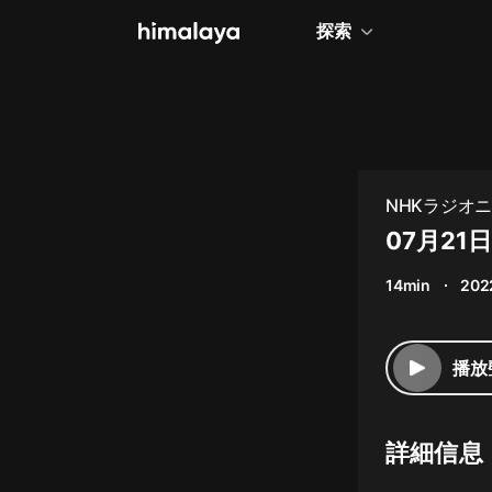
探索
全部
小說
個人成長
NHKラジオ
相聲評書
07月21
兒童
14min
202
歷史
情感治愈
播放
健康養生
商業財經
詳細信息
廣播劇