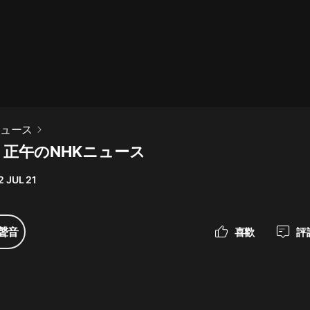
最佳女婿｜都市異能多人有聲劇｜一
種侃侃｜有聲小說
一種侃侃
米小圈上學記:一二三年級 | 暢銷出版
ニュース
物
日 正午のNHKニュース
米小圈
2 JUL 21
破壞者聯盟篇1-4季·猴子警長科學探
案記|寶寶巴士
寶寶巴士
聲音
喜歡
評
大奉打更人丨頭陀淵領銜多人有聲
劇|暢聽全集|王鶴棣、田曦薇主演影
視劇原著|賣報小郎君
頭陀淵講故事
總有這樣的歌只想一個人聽