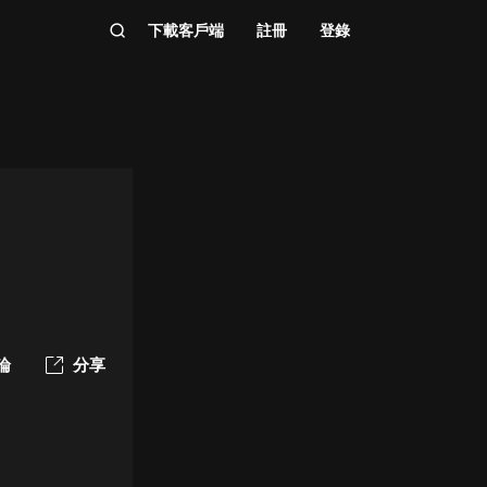
下載客戶端
註冊
登錄
論
分享