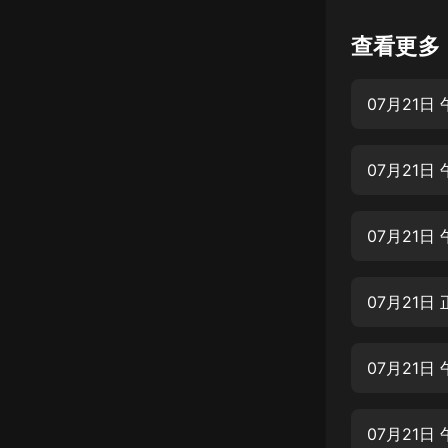
懸疑
查看更多
科幻
07月21日
好書精講
外語
07月21日
耽美
認知思維
07月21日
人文
音樂
07月21日
粵語
07月21日
頭條
娛樂
07月21日