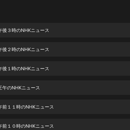
灰姑娘音樂
郭德綱於謙相聲全集
德雲社郭德綱相聲VIP
 午後３時のNHKニュース
安全警長啦咘啦哆·假期篇|新篇章加
更|寶寶巴士故事
 午後２時のNHKニュース
寶寶巴士
凡人修仙傳|楊洋主演影視原著|薑廣
濤配音多播版本
 午後１時のNHKニュース
光合積木
 正午のNHKニュース
摸金天師【第一季】（紫襟演播）
有聲的紫襟
 午前１１時のNHKニュース
無敵六皇子|爆笑穿越|無敵流皇子|安
燃領銜有聲小說
安燃
 午前１０時のNHKニュース