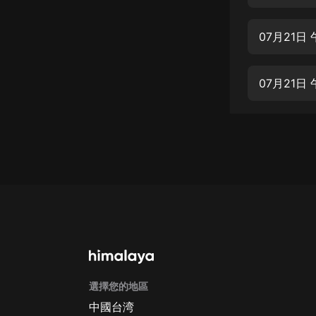
經典名著
人物傳記
07月21日
電影
生活
07月21日
英語
日語
課程
少兒教育
二次元
教育培訓
IT科技
選擇您的地區
汽車
中國台湾