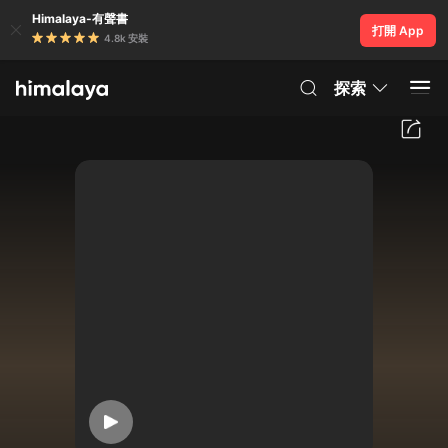
Himalaya-有聲書
打開 App
4.8k 安裝
探索