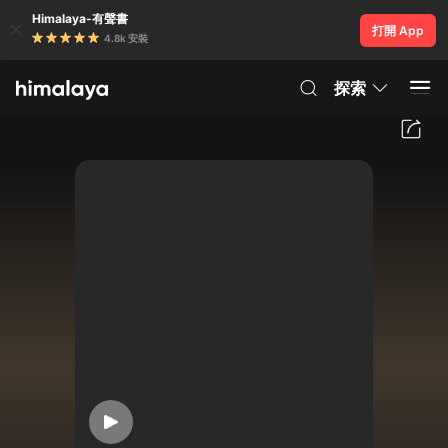
Himalaya-有聲書
打開 App
4.8k 安裝
探索