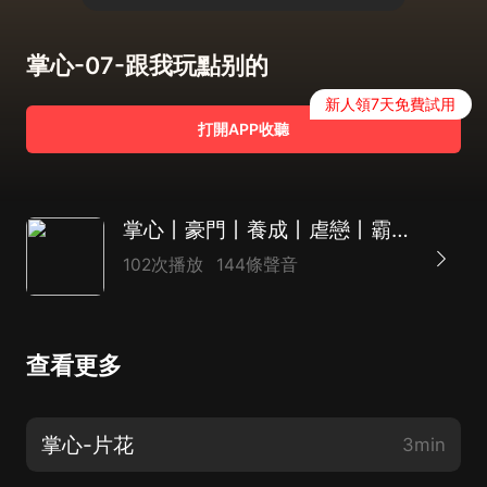
掌心-07-跟我玩點别的
新人領7天免費試用
打開APP收聽
掌心丨豪門丨養成丨虐戀丨霸總丨多人演播劇
102次播放
144條聲音
查看更多
掌心-片花
3min