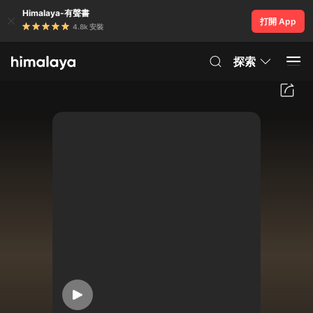
Himalaya-有聲書
打開 App
4.8k 安裝
探索