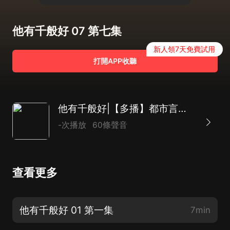
他有千般好 07 第七集
新人領7天免費試用
打開APP收聽
他有千般好|【多播】都市言情|霸道總裁|先婚后愛|豪門世家|甜寵|短篇
-次播放
60條聲音
查看更多
他有千般好 01 第一集
7min