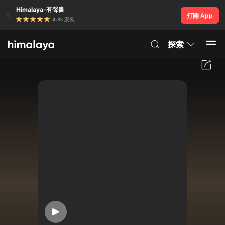
Himalaya-有聲書
打開 App
4.8k 安裝
探索