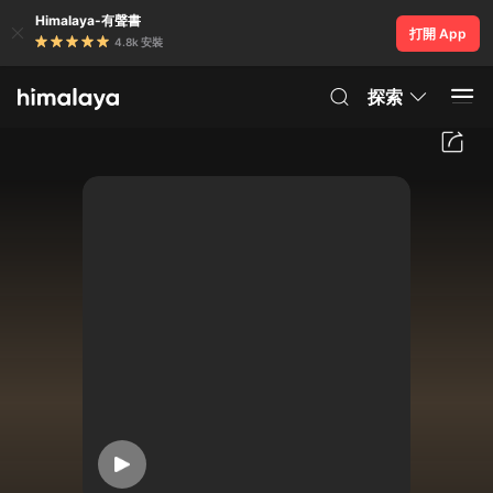
Himalaya-有聲書
打開 App
4.8k 安裝
探索