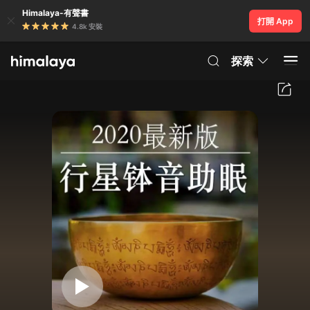
Himalaya-有聲書
打開 App
4.8k 安裝
探索