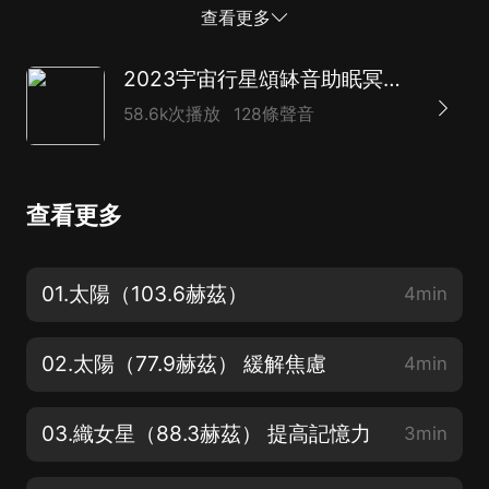
【缽音療愈功效】1.太陽（103.6赫茲） 放鬆助眠，驅除
查看更多
體內疲勞...
2023宇宙行星頌缽音助眠冥想｜催眠音樂 告别失眠
58.6k次播放
128條聲音
查看更多
01.太陽（103.6赫茲）
4min
02.太陽（77.9赫茲） 緩解焦慮
4min
03.織女星（88.3赫茲） 提高記憶力
3min