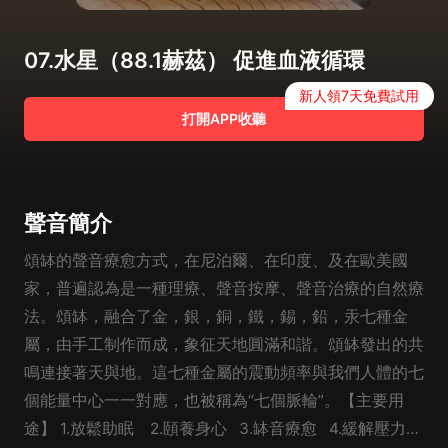
07.水星（88.1赫茲） 促進血液循環
新人領7天免費試用
打開APP收聽
聲音簡介
頌缽的聲音療愈方式，在尼泊爾、在印度、及在歐美國
家，普遍認為是一種理療、聲音按摩、聲音治療的自然療
法。頌缽，融合了金，銀，銅，鐵，錫，鉛，汞七種金
屬，由手工制作而成，象征天地圓滿和諧。頌缽發出的共
鳴連接著天與地。這七種金屬的震動頻率與我們人體的七
個能量中心一一對應，也被稱為“七個脈輪”。【主要用
途】 1.放鬆助眠 2.頤養身心 3.缽音療愈 4.緩解壓力