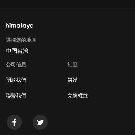
選擇您的地區
中國台湾
公司信息
社區
關於我們
媒體
聯繫我們
兌換權益