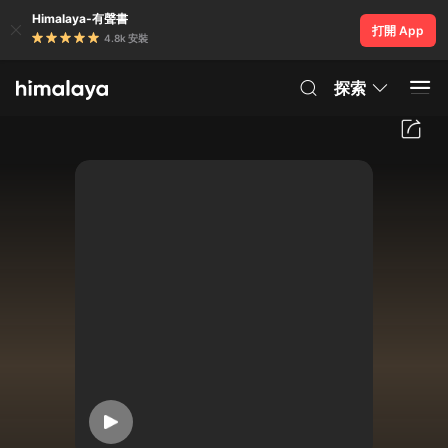
Himalaya-有聲書
打開 App
4.8k 安裝
探索