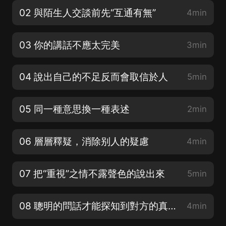
02 與陌生人交談前先“互通有無”
4min
03 你的講話不應太完美
3min
04 說出自己的不足反而會取信於人
5min
05 同一種意思換一種表述
2min
06 層層釋疑，消除别人的疑慮
4min
07 把“重視”之情不露聲色的說出來
5min
08 聰明的問話才能探知到對方的真意
4min