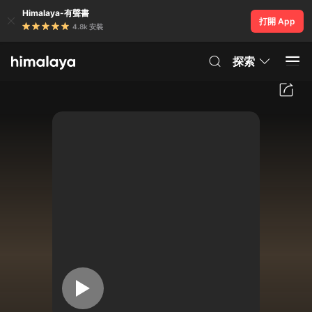
Himalaya-有聲書
打開 App
4.8k 安裝
探索