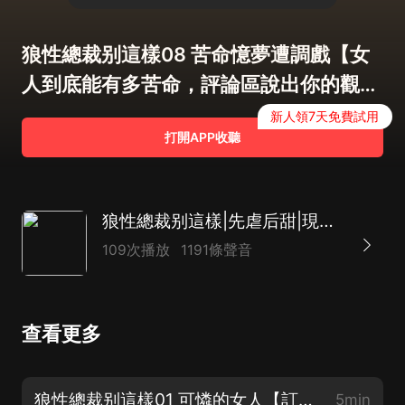
狼性總裁别這樣08 苦命憶夢遭調戲【女
人到底能有多苦命，評論區說出你的觀
點】
新人領7天免費試用
打開APP收聽
狼性總裁别這樣|先虐后甜|現代言情|萌寶|商戰|AI多播
109次播放
1191條聲音
查看更多
狼性總裁别這樣01 可憐的女人【訂閱專輯，投喂月票，五星好評】
5min