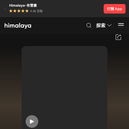
Himalaya-有聲書
打開 App
4.8k 安裝
探索