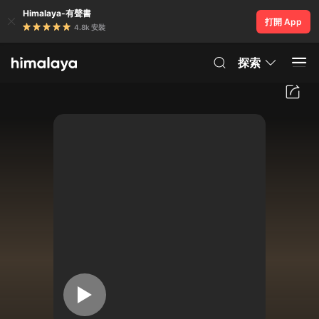
Himalaya-有聲書
打開 App
4.8k 安裝
探索