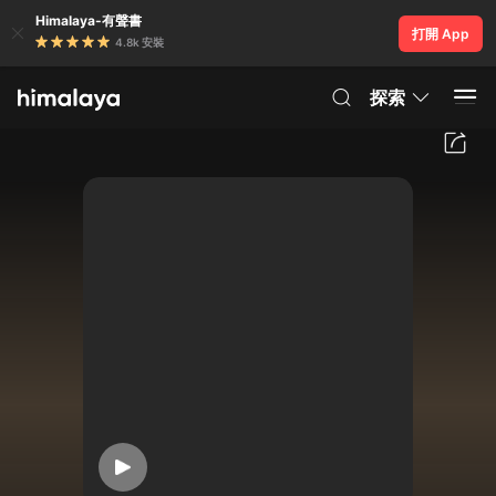
Himalaya-有聲書
打開 App
4.8k 安裝
探索