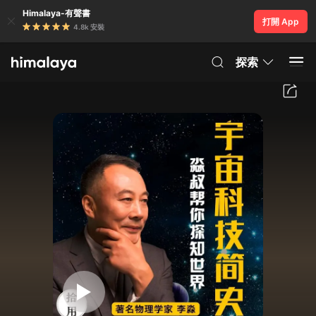
Himalaya-有聲書
打開 App
4.8k 安裝
探索