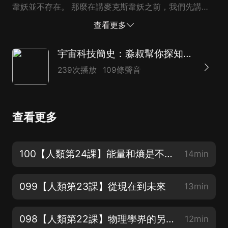
韋妖並不存在。 那麼在講麥克斯韋妖之前，我們先講講
麥克斯韋這個人，既然談到麥克斯韋這個人，我們還要把
查看更多
大部分時間花在他的最大的成就上面，也就是說，他發現
了或者是說完整地建立了一套電磁理論（電和磁的理
宇宙科技簡史：淼叔幫你探知世界
論），尤其他預言了電磁波，我們知道包括了可見光、紅
239次播放
109條聲音
外線、微波、無線電波、紫外線、X射線和伽馬射線，都
是電磁波。它是電和磁的現象，也就是說通過電荷在運
動。輻射的電磁波，現在是我們日常生活里面必不可少的
查看更多
東西了。 在談這個電磁波和麥克斯韋妖之前，我們先了
解一下麥克斯韋這個人。麥克斯韋全名呢，叫詹姆斯·克
拉克·麥克斯韋，是一個英國人，可以說是英國產生的第
100【人類第24課】能量和熵是不一樣的
14min
二個大物理學家，第一個就是牛頓了。在排位上面，他在
英國也僅僅次於牛頓。說英國人呢，牛頓是英格蘭人，而
099【人類第23課】從現在到未來
13min
麥克斯韋是蘇格蘭人。他既是物理學家，...
098【人類第22課】物理學界的另外兩大神獸
12min