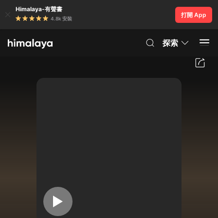
Himalaya-有聲書
打開 App
4.8k 安裝
探索