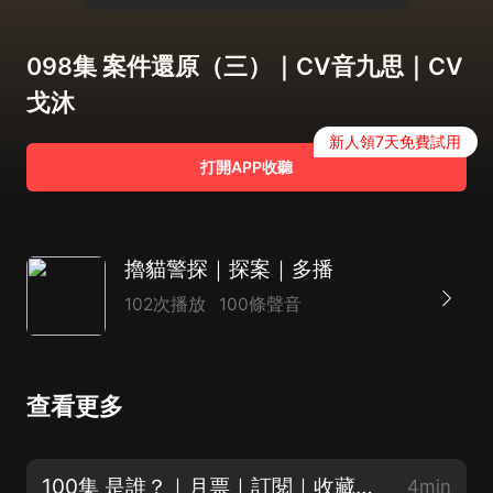
098集 案件還原（三）｜CV音九思｜CV
戈沐
新人領7天免費試用
打開APP收聽
擼貓警探｜探案｜多播
102次播放
100條聲音
查看更多
100集 是誰？｜月票｜訂閱｜收藏｜點讚（完）
4min