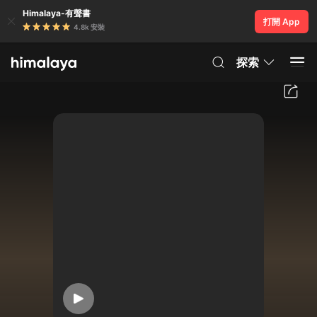
Himalaya-有聲書
打開 App
4.8k 安裝
探索