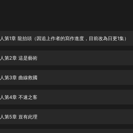
灰姑娘音樂
郭德綱於謙相聲全集
德雲社郭德綱相聲VIP
人第1章 龍抬頭（因追上作者的寫作進度，目前改為日更1集）
安全警長啦咘啦哆·假期篇|新篇章加
更|寶寶巴士故事
寶寶巴士
人第2章 這是藝術
凡人修仙傳|楊洋主演影視原著|薑廣
濤配音多播版本
光合積木
人第3章 曲線救國
摸金天師【第一季】（紫襟演播）
有聲的紫襟
人第4章 不速之客
無敵六皇子|爆笑穿越|無敵流皇子|安
人第5章 豈有此理
燃領銜有聲小說
安燃