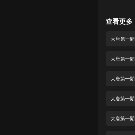
懸疑
查看更多
科幻
好書精講
大唐第一閒
外語
耽美
大唐第一閒
認知思維
人文
大唐第一閒
音樂
大唐第一閒
粵語
頭條
大唐第一閒
娛樂