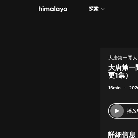
探索
全部
小說
個人成長
大唐第一閒人
相聲評書
大唐第一
更1集）
兒童
16min
202
歷史
情感治愈
播放
健康養生
商業財經
詳細信息
廣播劇