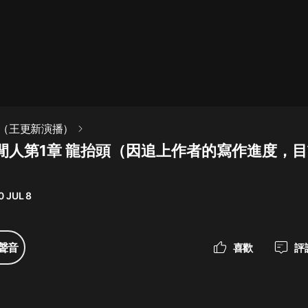
最佳女婿｜都市異能多人有聲劇｜一
種侃侃｜有聲小說
一種侃侃
米小圈上學記:一二三年級 | 暢銷出版
（王更新演播）
物
閒人第1章 龍抬頭（因追上作者的寫作進度，
米小圈
破壞者聯盟篇1-4季·猴子警長科學探
案記|寶寶巴士
0 JUL 8
寶寶巴士
大奉打更人丨頭陀淵領銜多人有聲
聲音
喜歡
評
劇|暢聽全集|王鶴棣、田曦薇主演影
視劇原著|賣報小郎君
頭陀淵講故事
總有這樣的歌只想一個人聽