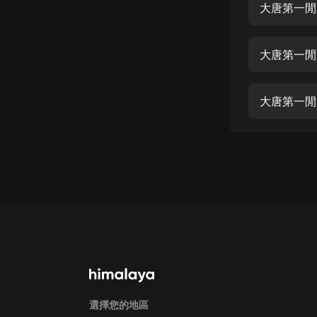
經典名著
大唐第一閒
人物傳記
大唐第一閒
電影
生活
大唐第一閒
英語
日語
課程
少兒教育
二次元
教育培訓
IT科技
汽車
選擇您的地區