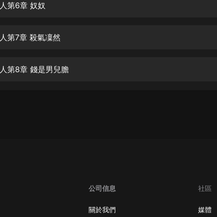
生命科學篇1-2·猴子警長科學探案記|
人第6章 奴奴
寶寶巴士科普
寶寶巴士
人第7章 殺氣凜然
【新民間劇場】我的老千江湖｜ 有聲
的紫襟｜ 魔幻千手
有聲的紫襟
人第8章 錢是男兒膽
《夜色鋼琴曲》
夜色鋼琴曲趙海洋
太荒吞天訣丨熱血玄幻丨紫襟領銜有
聲劇
有聲的紫襟
嫡女貴嫁 | 一刀蘇蘇團隊制作 | 古言
宮鬥重生爽文 多人有聲劇
一刀蘇蘇
公司信息
社區
中國大案紀實 | 每日一驚案！真實案
件恐怖刑偵尚文
關於我們
媒體
大舌頭尚文