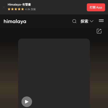
Himalaya-有聲書
打開 App
4.8k 安裝
探索