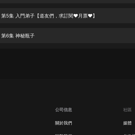
生命科學篇1-2·猴子警長科學探案記|
寶寶巴士科普
寶寶巴士
 第5集 入門弟子【道友們，求訂閱❤️月票❤】
【新民間劇場】我的老千江湖｜ 有聲
的紫襟｜ 魔幻千手
 第6集 神秘瓶子
有聲的紫襟
《夜色鋼琴曲》
夜色鋼琴曲趙海洋
太荒吞天訣丨熱血玄幻丨紫襟領銜有
聲劇
有聲的紫襟
嫡女貴嫁 | 一刀蘇蘇團隊制作 | 古言
宮鬥重生爽文 多人有聲劇
公司信息
社區
一刀蘇蘇
中國大案紀實 | 每日一驚案！真實案
關於我們
媒體
件恐怖刑偵尚文
大舌頭尚文