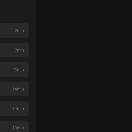
2min
7min
11min
14min
14min
13min