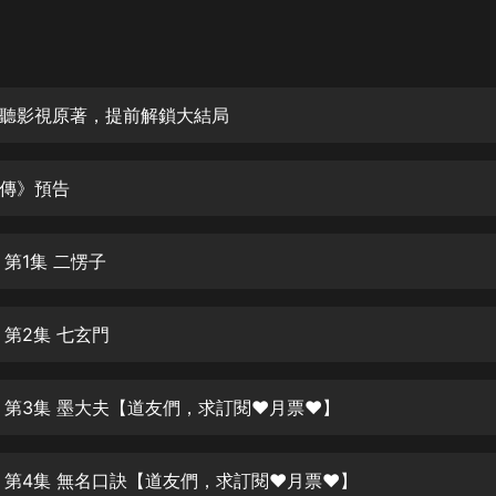
灰姑娘音樂
郭德綱於謙相聲全集
德雲社郭德綱相聲VIP
聽影視原著，提前解鎖大結局
安全警長啦咘啦哆·假期篇|新篇章加
更|寶寶巴士故事
傳》預告
寶寶巴士
凡人修仙傳|楊洋主演影視原著|薑廣
濤配音多播版本
 第1集 二愣子
光合積木
 第2集 七玄門
摸金天師【第一季】（紫襟演播）
有聲的紫襟
 第3集 墨大夫【道友們，求訂閱❤️月票❤】
無敵六皇子|爆笑穿越|無敵流皇子|安
燃領銜有聲小說
安燃
 第4集 無名口訣【道友們，求訂閱❤️月票❤】