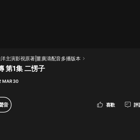
最佳女婿｜都市異能多人有聲劇｜一
種侃侃｜有聲小說
一種侃侃
米小圈上學記:一二三年級 | 暢銷出版
楊洋主演影視原著|薑廣濤配音多播版本
物
 第1集 二愣子
米小圈
2 MAR 30
破壞者聯盟篇1-4季·猴子警長科學探
案記|寶寶巴士
寶寶巴士
聲音
喜歡
評
大奉打更人丨頭陀淵領銜多人有聲
劇|暢聽全集|王鶴棣、田曦薇主演影
視劇原著|賣報小郎君
頭陀淵講故事
總有這樣的歌只想一個人聽