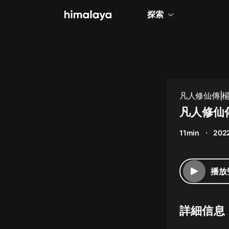
探索
全部
小說
個人成長
凡人修仙傳|
相聲評書
凡人修仙傳
兒童
11min
202
歷史
情感治愈
播放
健康養生
商業財經
詳細信息
廣播劇