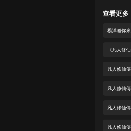
懸疑
查看更多
科幻
楊洋邀你來
好書精講
外語
《凡人修仙
耽美
認知思維
凡人修仙傳
人文
音樂
凡人修仙傳
粵語
凡人修仙傳
頭條
娛樂
凡人修仙傳