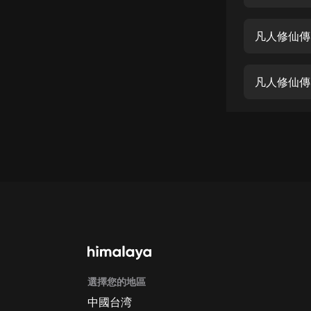
經典名著
人物傳記
凡人修仙傳
電影
生活
凡人修仙傳
英語
日語
課程
少兒教育
二次元
教育培訓
IT科技
選擇您的地區
汽車
中國台湾