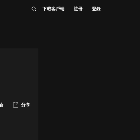
下載客戶端
註冊
登錄
論
分享