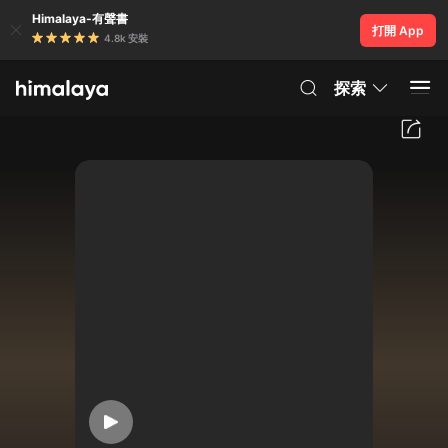
Himalaya-有聲書
打開 App
4.8k 安裝
探索