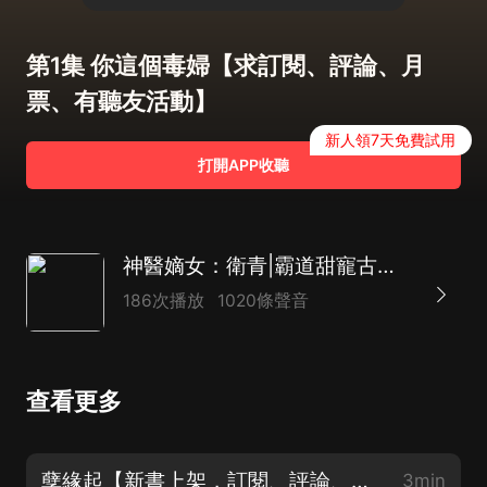
第1集 你這個毒婦【求訂閱、評論、月
票、有聽友活動】
新人領7天免費試用
打開APP收聽
神醫嫡女：衛青|霸道甜寵古言|穿越
186次播放
1020條聲音
查看更多
孽緣起【新書上架，訂閱、評論、月票，聽友活動見簡介】
3min