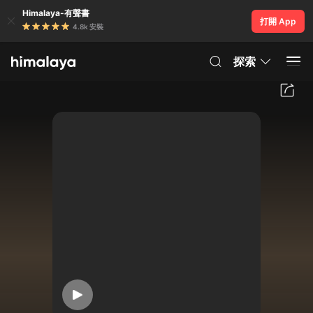
Himalaya-有聲書
打開 App
4.8k 安裝
探索