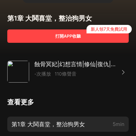
第1章 大鬨喜堂，整治狗男女
新人領7天免費試用
打開APP收聽
蝕骨冥妃|幻想言情|修仙|復仇|AI專輯
-次播放
110條聲音
查看更多
第1章 大鬨喜堂，整治狗男女
5min