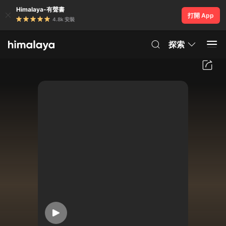
Himalaya-有聲書
打開 App
4.8k 安裝
探索