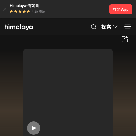
Himalaya-有聲書
打開 App
4.8k 安裝
探索