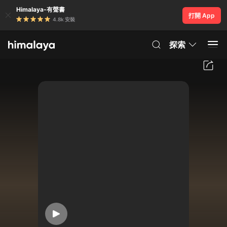
Himalaya-有聲書
打開 App
4.8k 安裝
探索