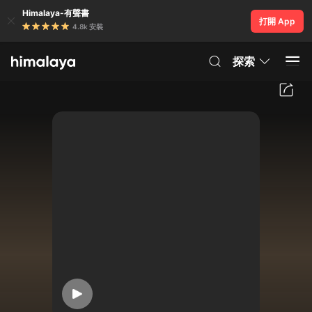
Himalaya-有聲書
打開 App
4.8k 安裝
探索