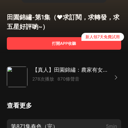
田園錦繡-第1集（❤️求訂閱，求轉發，求
五星好評喲~）
新人領7天免費試用
打開APP收聽
【真人】田園錦繡：農家有女初長成 | 穿越種田 |古言重生 | 系統爽文
278次播放
870條聲音
查看更多
第871集春色（完）
5min