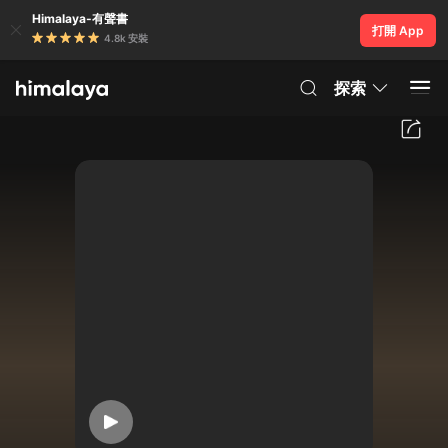
Himalaya-有聲書
打開 App
4.8k 安裝
探索