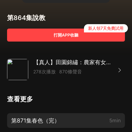
第864集說教
新人領7天免費試用
打開APP收聽
【真人】田園錦繡：農家有女初長成 | 穿越種田 |古言重生 | 系統爽文
278次播放
870條聲音
查看更多
第871集春色（完）
5min