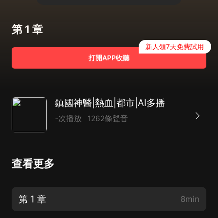
第 1 章
新人領7天免費試用
打開APP收聽
鎮國神醫|熱血|都市|AI多播
-次播放
1262條聲音
查看更多
第 1 章
8min