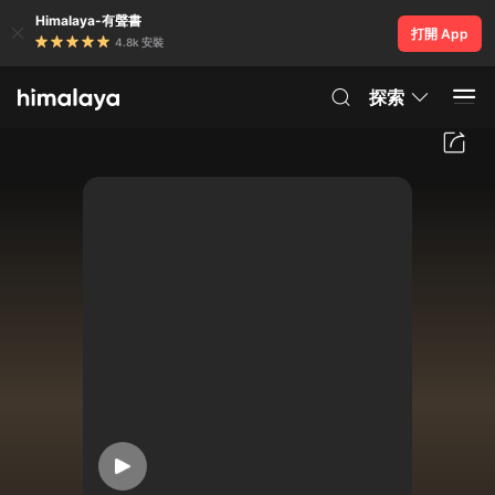
Himalaya-有聲書
打開 App
4.8k 安裝
探索