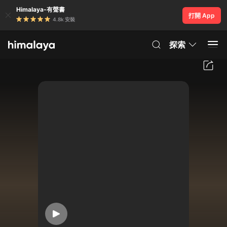
Himalaya-有聲書
打開 App
4.8k 安裝
探索