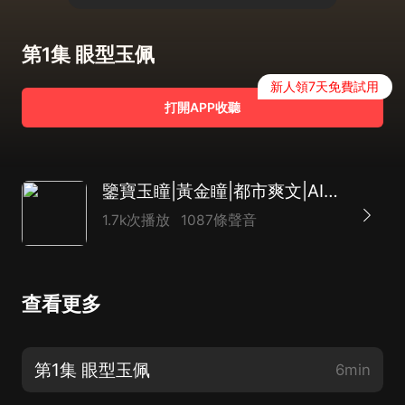
第1集 眼型玉佩
新人領7天免費試用
打開APP收聽
鑒寶玉瞳|黃金瞳|都市爽文|AI多播
1.7k次播放
1087條聲音
查看更多
第1集 眼型玉佩
6min