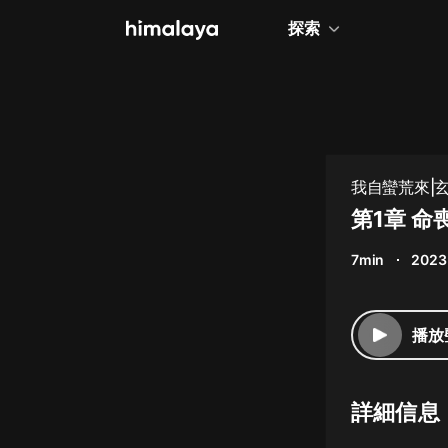
探索
全部
小說
個人成長
我自蠻荒來|玄
相聲評書
第1章 命
兒童
7min
2023
歷史
情感治愈
播放
健康養生
商業財經
詳細信息
廣播劇