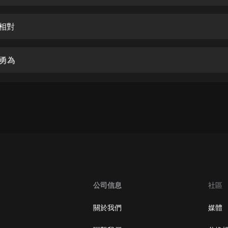
生命科學篇1-2·猴子警長科學探案記|
寶寶巴士科普
寶寶巴士
鋒相對
【新民間劇場】我的老千江湖｜ 有聲
的紫襟｜ 魔幻千手
義勇為
有聲的紫襟
《夜色鋼琴曲》
夜色鋼琴曲趙海洋
太荒吞天訣丨熱血玄幻丨紫襟領銜有
聲劇
有聲的紫襟
嫡女貴嫁 | 一刀蘇蘇團隊制作 | 古言
宮鬥重生爽文 多人有聲劇
公司信息
社區
一刀蘇蘇
中國大案紀實 | 每日一驚案！真實案
關於我們
媒體
件恐怖刑偵尚文
大舌頭尚文