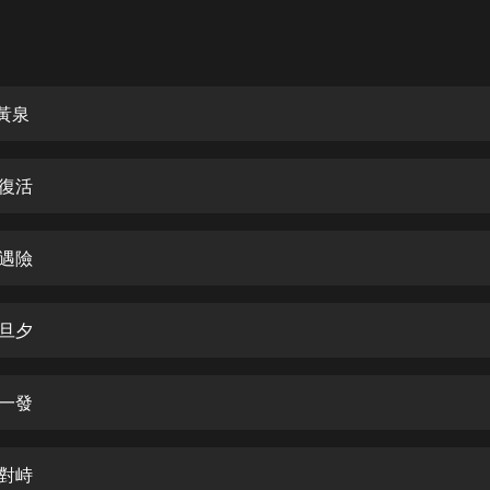
灰姑娘音樂
郭德綱於謙相聲全集
德雲社郭德綱相聲VIP
黃泉
安全警長啦咘啦哆·假期篇|新篇章加
更|寶寶巴士故事
血復活
寶寶巴士
凡人修仙傳|楊洋主演影視原著|薑廣
濤配音多播版本
婉遇險
光合積木
在旦夕
摸金天師【第一季】（紫襟演播）
有聲的紫襟
鈞一發
無敵六皇子|爆笑穿越|無敵流皇子|安
燃領銜有聲小說
安燃
面對峙