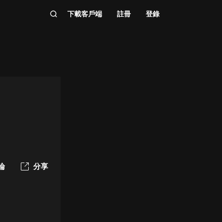
下載客戶端
註冊
登錄
論
分享