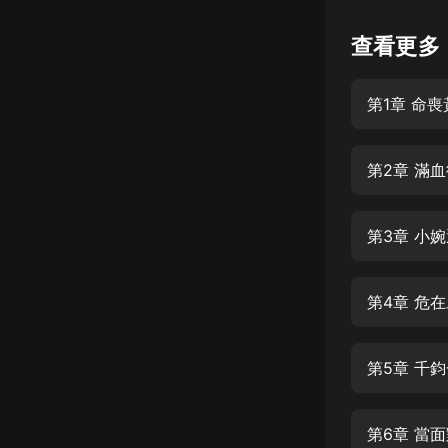
懸疑
查看更多
科幻
第1章 命喪
好書精講
外語
第2章 滿
耽美
認知思維
第3章 小
人文
音樂
第4章 危
粵語
第5章 千
頭條
娛樂
第6章 當