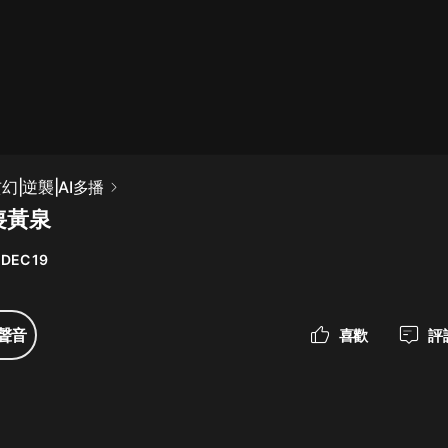
最佳女婿｜都市異能多人有聲劇｜一
種侃侃｜有聲小說
一種侃侃
米小圈上學記:一二三年級 | 暢銷出版
幻|逆襲|AI多播
物
喪黃泉
米小圈
 DEC 19
破壞者聯盟篇1-4季·猴子警長科學探
案記|寶寶巴士
寶寶巴士
聲音
喜歡
評
大奉打更人丨頭陀淵領銜多人有聲
劇|暢聽全集|王鶴棣、田曦薇主演影
視劇原著|賣報小郎君
頭陀淵講故事
總有這樣的歌只想一個人聽