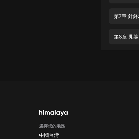
經典名著
人物傳記
第7章 針
電影
生活
第8章 見
英語
日語
課程
少兒教育
二次元
教育培訓
IT科技
選擇您的地區
汽車
中國台湾