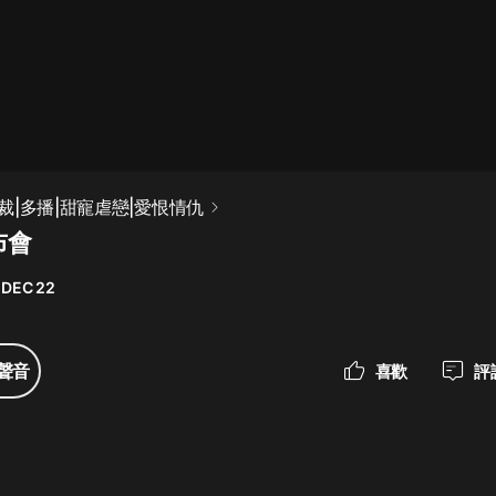
最佳女婿｜都市異能多人有聲劇｜一
種侃侃｜有聲小說
一種侃侃
米小圈上學記:一二三年級 | 暢銷出版
裁|多播|甜寵虐戀|愛恨情仇
物
布會
米小圈
 DEC 22
破壞者聯盟篇1-4季·猴子警長科學探
案記|寶寶巴士
寶寶巴士
聲音
喜歡
評
大奉打更人丨頭陀淵領銜多人有聲
劇|暢聽全集|王鶴棣、田曦薇主演影
視劇原著|賣報小郎君
頭陀淵講故事
總有這樣的歌只想一個人聽