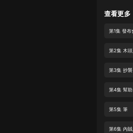
懸疑
查看更多
科幻
第1集 發布
好書精講
外語
第2集 木
耽美
認知思維
第3集 抄襲
人文
音樂
第4集 幫
粵語
第5集 筆
頭條
娛樂
第6集 內