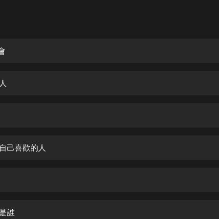
灰姑娘音樂
郭德綱於謙相聲全集
德雲社郭德綱相聲VIP
會
安全警長啦咘啦哆·假期篇|新篇章加
更|寶寶巴士故事
頭人
寶寶巴士
凡人修仙傳|楊洋主演影視原著|薑廣
濤配音多播版本
光合積木
助自己喜歡的人
摸金天師【第一季】（紫襟演播）
有聲的紫襟
無敵六皇子|爆笑穿越|無敵流皇子|安
燃領銜有聲小說
安燃
賊是誰