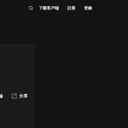
下載客戶端
註冊
登錄
論
分享