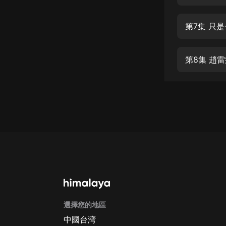
經典名著
人物傳記
第7集 只
電影
生活
第8集 趙
英語
日語
課程
少兒教育
二次元
教育培訓
IT科技
選擇您的地區
汽車
中國台湾