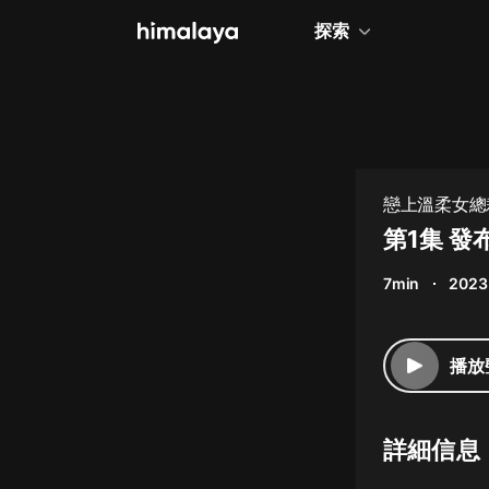
探索
全部
小說
個人成長
戀上溫柔女總
相聲評書
第1集 發
兒童
7min
2023
歷史
情感治愈
播放
健康養生
商業財經
詳細信息
廣播劇