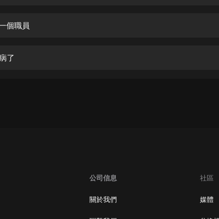
生命科學篇1-2·猴子警長科學探案記|
寶寶巴士科普
寶寶巴士
是一個職員
【新民間劇場】我的老千江湖｜ 有聲
的紫襟｜ 魔幻千手
雷病了
有聲的紫襟
《夜色鋼琴曲》
夜色鋼琴曲趙海洋
太荒吞天訣丨熱血玄幻丨紫襟領銜有
聲劇
有聲的紫襟
嫡女貴嫁 | 一刀蘇蘇團隊制作 | 古言
宮鬥重生爽文 多人有聲劇
公司信息
社區
一刀蘇蘇
中國大案紀實 | 每日一驚案！真實案
關於我們
媒體
件恐怖刑偵尚文
大舌頭尚文