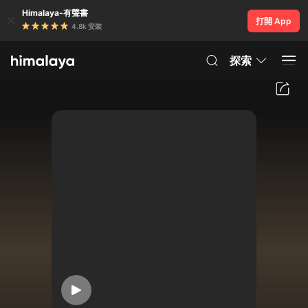
Himalaya-有聲書
打開 App
4.8k 安裝
探索