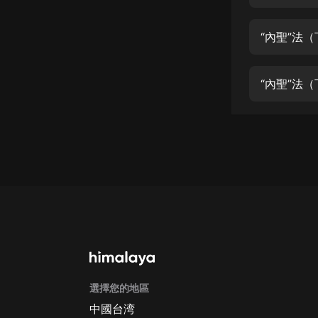
經典名著
人物傳記
“內聖”法
電影
生活
“內聖”法
英語
日語
課程
少兒教育
二次元
教育培訓
IT科技
選擇您的地區
汽車
中國台湾