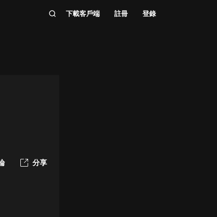
下載客戶端
註冊
登錄
論
分享