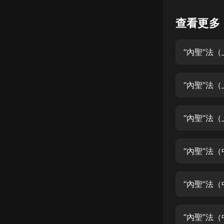
懸疑
查看更多
科幻
“內聖”法
好書精講
外語
“內聖”法
耽美
認知思維
“內聖”法
人文
音樂
“內聖”法
粵語
“內聖”法
頭條
娛樂
“內聖”法