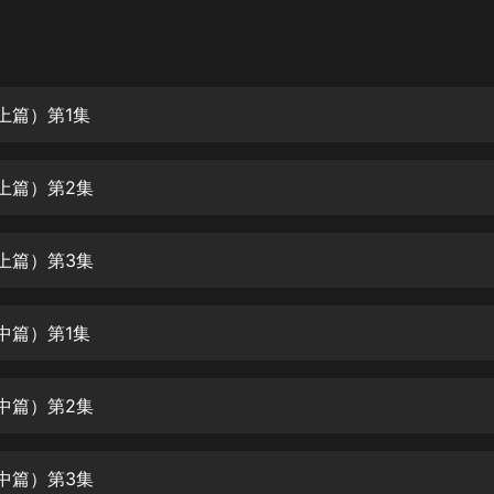
灰姑娘音樂
郭德綱於謙相聲全集
德雲社郭德綱相聲VIP
（上篇）第1集
安全警長啦咘啦哆·假期篇|新篇章加
更|寶寶巴士故事
（上篇）第2集
寶寶巴士
凡人修仙傳|楊洋主演影視原著|薑廣
濤配音多播版本
（上篇）第3集
光合積木
（中篇）第1集
摸金天師【第一季】（紫襟演播）
有聲的紫襟
（中篇）第2集
無敵六皇子|爆笑穿越|無敵流皇子|安
燃領銜有聲小說
安燃
（中篇）第3集