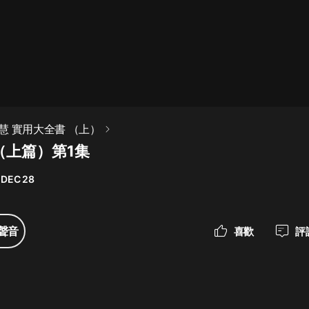
最佳女婿｜都市異能多人有聲劇｜一
種侃侃｜有聲小說
一種侃侃
米小圈上學記:一二三年級 | 暢銷出版
慧 實用大全書 （上）
物
（上篇）第1集
米小圈
 DEC 28
破壞者聯盟篇1-4季·猴子警長科學探
案記|寶寶巴士
寶寶巴士
聲音
喜歡
評
大奉打更人丨頭陀淵領銜多人有聲
劇|暢聽全集|王鶴棣、田曦薇主演影
視劇原著|賣報小郎君
頭陀淵講故事
總有這樣的歌只想一個人聽