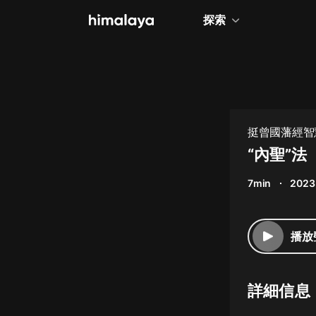
探索
全部
小說
個人成長
挺曾國藩經智
相聲評書
“內聖”法
兒童
7min
2023
歷史
情感治愈
播放
健康養生
商業財經
詳細信息
廣播劇