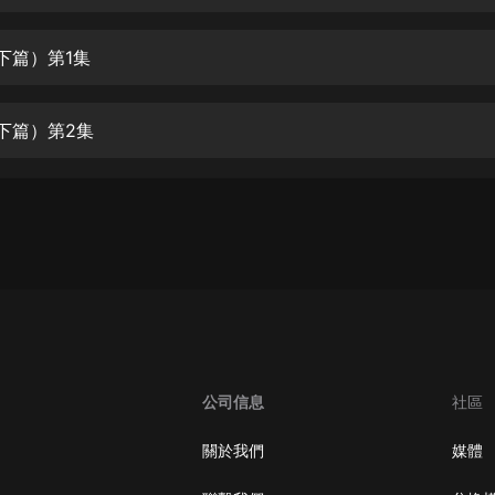
生命科學篇1-2·猴子警長科學探案記|
寶寶巴士科普
寶寶巴士
（下篇）第1集
【新民間劇場】我的老千江湖｜ 有聲
的紫襟｜ 魔幻千手
（下篇）第2集
有聲的紫襟
《夜色鋼琴曲》
夜色鋼琴曲趙海洋
太荒吞天訣丨熱血玄幻丨紫襟領銜有
聲劇
有聲的紫襟
嫡女貴嫁 | 一刀蘇蘇團隊制作 | 古言
宮鬥重生爽文 多人有聲劇
公司信息
社區
一刀蘇蘇
中國大案紀實 | 每日一驚案！真實案
關於我們
媒體
件恐怖刑偵尚文
大舌頭尚文