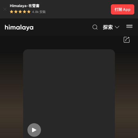
Himalaya-有聲書
打開 App
4.8k 安裝
探索