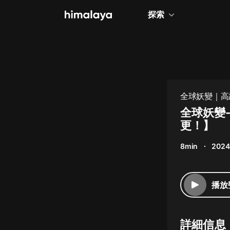
探索
全部
小說
個人成長
全球妖變｜高
相聲評書
全球妖變
更！】
兒童
8min
2024
歷史
情感治愈
播放
健康養生
商業財經
詳細信息
廣播劇