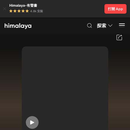
Himalaya-有聲書
打開 App
4.8k 安裝
探索