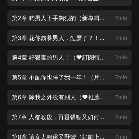
第2章 狗男人下手夠狠的（新專輯上線，求點讚訂閱評論）
7min
第3章 花你錢養男人，怎麼了？！（千重誤會萬層謎團，好劇推薦）
7min
第4章 好狠毒的男人！（❤訂閱轉發五星好評一條龍走起❤）
7min
第5章 不配你也睡了我一年！（片頭10秒片尾4秒可設置跳過）
7min
第6章 除我之外没有别人（❤推薦本劇大女主殺伐決斷，不聖母❤）
7min
第7章 人都敢殺，再囂張點又如何？（❤劇情曲折各種反轉，真情1V1❤）
7min
第8章 這女人粗俗又野蠻（好劇上線❤請多點讚）
7min