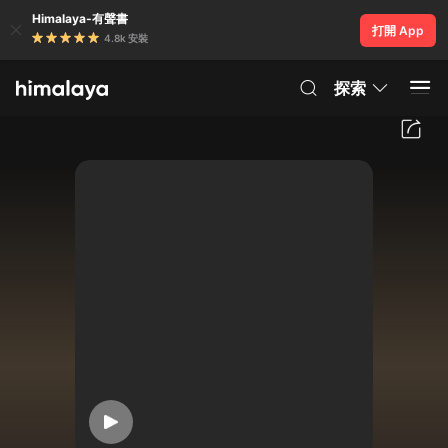
Himalaya-有聲書
打開 App
4.8k 安裝
探索