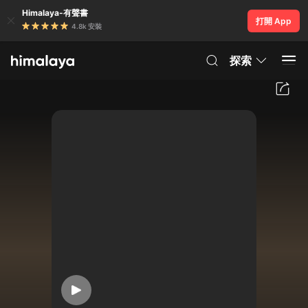
Himalaya-有聲書
打開 App
4.8k 安裝
探索