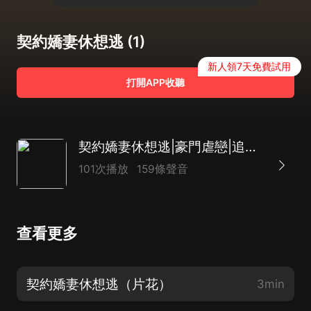
契約嬌妻休想逃 (1)
新人領7天免費試用
打開APP收聽
契約嬌妻休想逃|豪門虐戀|追妻火葬場
101次播放
159條聲音
查看更多
契約嬌妻休想逃（片花）
3min