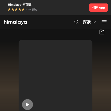
Himalaya-有聲書
打開 App
4.8k 安裝
探索