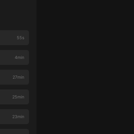
55s
4min
27min
25min
23min