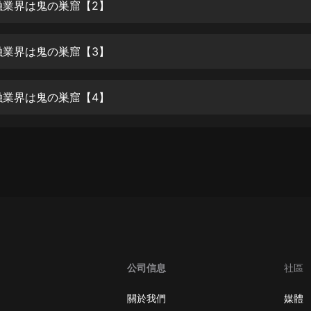
生命科學篇1-2·猴子警長科學探案記|
融業界は鬼の巣窟【2】
寶寶巴士科普
寶寶巴士
融業界は鬼の巣窟【3】
【新民間劇場】我的老千江湖｜ 有聲
的紫襟｜ 魔幻千手
有聲的紫襟
融業界は鬼の巣窟【4】
《夜色鋼琴曲》
夜色鋼琴曲趙海洋
太荒吞天訣丨熱血玄幻丨紫襟領銜有
聲劇
有聲的紫襟
嫡女貴嫁 | 一刀蘇蘇團隊制作 | 古言
宮鬥重生爽文 多人有聲劇
一刀蘇蘇
公司信息
社區
中國大案紀實 | 每日一驚案！真實案
件恐怖刑偵尚文
關於我們
媒體
大舌頭尚文