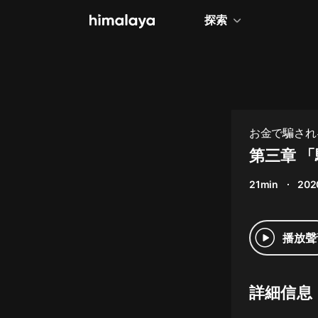
探索
全部
小說
個人成長
お金で騙され
相聲評書
第三章 
兒童
21min
202
歷史
情感治愈
播放聲
健康養生
商業財經
詳細信息
廣播劇