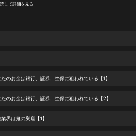
灰姑娘音樂
読して詳細を見る
郭德綱於謙相聲全集
德雲社郭德綱相聲VIP
安全警長啦咘啦哆·假期篇|新篇章加
更|寶寶巴士故事
寶寶巴士
凡人修仙傳|楊洋主演影視原著|薑廣
濤配音多播版本
光合積木
なたのお金は銀行、証券、生保に狙われている【1】
摸金天師【第一季】（紫襟演播）
なたのお金は銀行、証券、生保に狙われている【2】
有聲的紫襟
無敵六皇子|爆笑穿越|無敵流皇子|安
融業界は鬼の巣窟【1】
燃領銜有聲小說
安燃