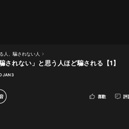
最佳女婿｜都市異能多人有聲劇｜一
種侃侃｜有聲小說
一種侃侃
米小圈上學記:一二三年級 | 暢銷出版
る人、騙されない人
物
「騙されない」と思う人ほど騙される【1】
米小圈
0 JAN 3
破壞者聯盟篇1-4季·猴子警長科學探
案記|寶寶巴士
寶寶巴士
音
喜歡
評
大奉打更人丨頭陀淵領銜多人有聲
劇|暢聽全集|王鶴棣、田曦薇主演影
視劇原著|賣報小郎君
頭陀淵講故事
總有這樣的歌只想一個人聽