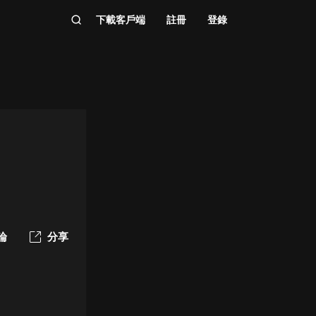
下載客戶端
註冊
登錄
論
分享