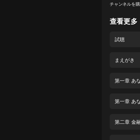
チャンネルを購
懸疑
查看更多
科幻
好書精講
試聴
外語
耽美
まえがき
認知思維
第一章 あ
人文
音樂
第一章 あ
粵語
頭條
第二章 金
娛樂