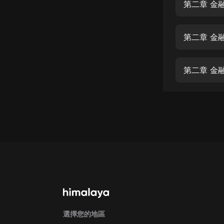
經典名著
第二章 金
人物傳記
第二章 金
電影
生活
第二章 金
英語
日語
課程
少兒教育
二次元
教育培訓
IT科技
汽車
選擇您的地區