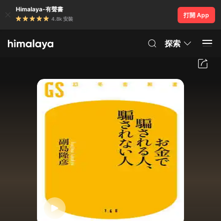
Himalaya-有聲書
打開 App
4.8k 安裝
探索