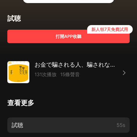
試聴
新人領7天免費試用
打開APP收聽
お金で騙される人、騙されない人
131次播放
15條聲音
查看更多
試聴
55s