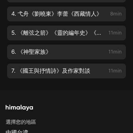
4. 弋舟《劉曉東》李蕾《西藏情人》
8min
5. 《離弦之箭》《靈的編年史》《天幕紅塵》
11min
6. 《神聖家族》
11min
7. 《國王與抒情詩》及作家對談
11min
選擇您的地區
中國台湾