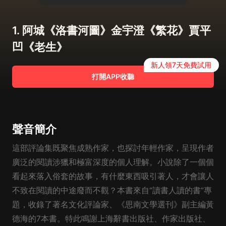
1. 阿城《洛書河圖》金宇澄《繁花》賈平
凹《老生》
新人領7天免費試用
打開APP收聽
聲音簡介
這部評論集既聚焦成熟作家，也探討年輕作家，呈現作者
廣泛的閱讀涉獵和極富深度的個人理解。小說除了一個個
看起來落入俗套的故事，有什麼東西吸引著人，才會讓人
不致在閱讀的中途廢而不觀？本書來自“讀書人讀的書”專
題，收錄了著名文化評論家、《思南文學選刊》副主編黃
德海的7本書。特此鳴謝上海辭書出版社、作家出版社、