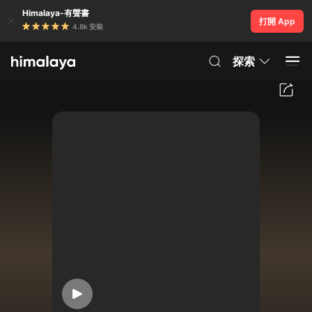
Himalaya-有聲書
打開 App
4.8k 安裝
探索