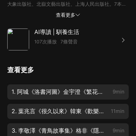
大象出版社、北嶽文藝出版社、上海人民出版社。7本書
分别為：1. 知堂兩夢抄2. 馴養生活3. 書讀完了4. 書到今
查看更多
生讀已遲5. 詩經消息6. 若將飛而...
AI導讀 | 馴養生活
107次播放
7條聲音
查看更多
1. 阿城《洛書河圖》金宇澄《繁花》賈平凹《老生》
9min
2. 葉兆言《很久以來》韓東《歡樂而隱秘》何頓《黃埔四期》
11min
3. 李敬澤《青鳥故事集》格非《隱身衣》紅柯《喀拉布風暴》田耳《天體懸浮》
9min