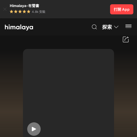
Himalaya-有聲書
打開 App
4.8k 安裝
探索