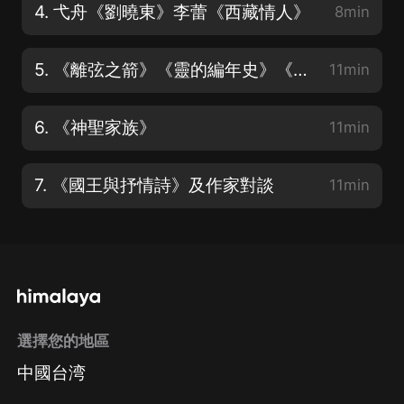
4. 弋舟《劉曉東》李蕾《西藏情人》
8min
5. 《離弦之箭》《靈的編年史》《天幕紅塵》
11min
6. 《神聖家族》
11min
7. 《國王與抒情詩》及作家對談
11min
選擇您的地區
中國台湾