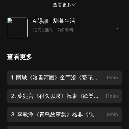
分别為：1. 知堂兩夢抄2. 馴養生活3. 書讀完了4. 書到今
查看更多
生讀已遲5. 詩經消息6. 若將飛而...
AI導讀 | 馴養生活
107次播放
7條聲音
查看更多
1. 阿城《洛書河圖》金宇澄《繁花》賈平凹《老生》
9min
2. 葉兆言《很久以來》韓東《歡樂而隱秘》何頓《黃埔四期》
11min
3. 李敬澤《青鳥故事集》格非《隱身衣》紅柯《喀拉布風暴》田耳《天體懸浮》
9min