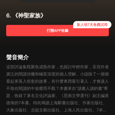
6. 《神聖家族》
新人領7天免費試用
打開APP收聽
聲音簡介
這部評論集既聚焦成熟作家，也探討年輕作家，呈現作者
廣泛的閱讀涉獵和極富深度的個人理解。小說除了一個個
看起來落入俗套的故事，有什麼東西吸引著人，才會讓人
不致在閱讀的中途廢而不觀？本書來自“讀書人讀的書”專
題，收錄了著名文化評論家、《思南文學選刊》副主編黃
德海的7本書。特此鳴謝上海辭書出版社、作家出版社、
大象出版社、北嶽文藝出版社、上海人民出版社。7本書