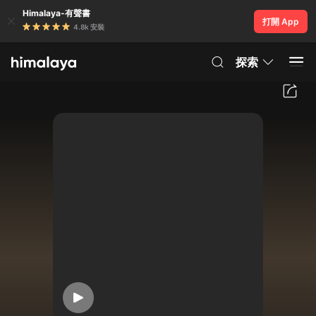
Himalaya-有聲書
打開 App
4.8k 安裝
探索