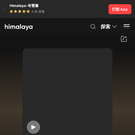
Himalaya-有聲書
打開 App
4.8k 安裝
探索