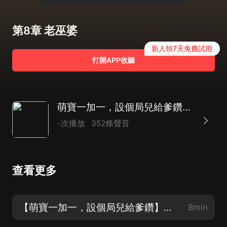
第8章 老巫婆
新人領7天免費試用
打開APP收聽
萌寶一加一，設個局兒給爹鑽|都市生活|萌寶|AI多播
-次播放
352條聲音
查看更多
【萌寶一加一，設個局兒給爹鑽】第1章 他是從哪兒來
8min