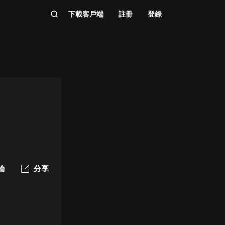
下載客戶端
註冊
登錄
論
分享