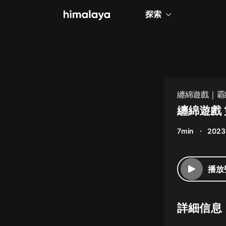
探索
全部
小說
個人成長
纏綿遊戲｜霸
相聲評書
纏綿遊戲 
兒童
7min
2023
歷史
情感治愈
播放
健康養生
商業財經
詳細信息
廣播劇