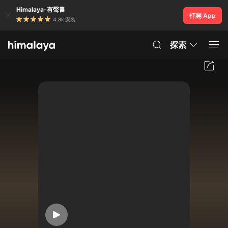
Himalaya-有聲書
打開 App
4.8k 安裝
探索