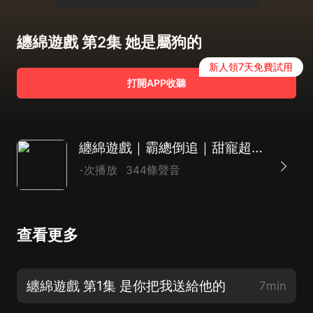
纏綿遊戲 第2集 她是屬狗的
新人領7天免費試用
打開APP收聽
纏綿遊戲｜霸總倒追｜甜寵超撩｜精品Ai多播
-次播放
344條聲音
查看更多
纏綿遊戲 第1集 是你把我送給他的
7min