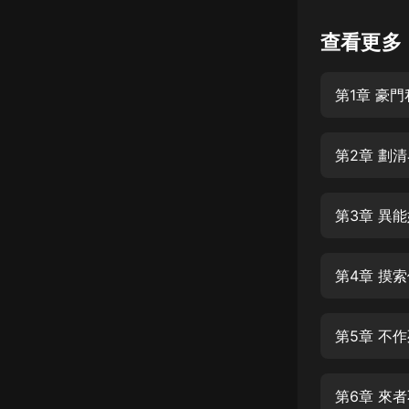
懸疑
查看更多
科幻
第1章 豪
好書精講
外語
第2章 劃
耽美
認知思維
第3章 異
人文
音樂
第4章 摸
粵語
第5章 不
頭條
娛樂
第6章 來