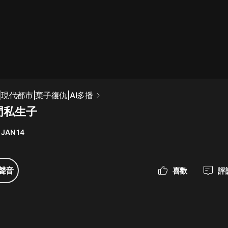
最佳女婿｜都市異能多人有聲劇｜一
種侃侃｜有聲小說
一種侃侃
米小圈上學記:一二三年級 | 暢銷出版
現代都市|棄子復仇|AI多播
物
門私生子
米小圈
 JAN 14
破壞者聯盟篇1-4季·猴子警長科學探
案記|寶寶巴士
寶寶巴士
聲音
喜歡
評
大奉打更人丨頭陀淵領銜多人有聲
劇|暢聽全集|王鶴棣、田曦薇主演影
視劇原著|賣報小郎君
頭陀淵講故事
總有這樣的歌只想一個人聽