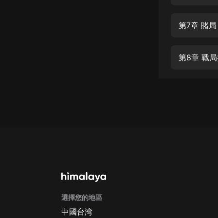
經典名著
人物傳記
第7章 賭局
電影
生活
第8章 戰
英語
日語
課程
少兒教育
二次元
教育培訓
IT科技
選擇您的地區
汽車
中國台湾