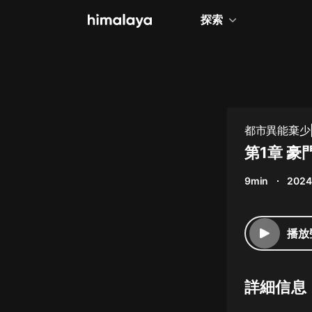
探索
全部
小說
個人成長
都市異能棄少|
相聲評書
第1章 豪
兒童
9min
2024
歷史
情感治愈
播放
健康養生
商業財經
詳細信息
廣播劇