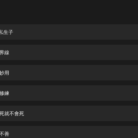
灰姑娘音樂
郭德綱於謙相聲全集
德雲社郭德綱相聲VIP
門私生子
安全警長啦咘啦哆·假期篇|新篇章加
更|寶寶巴士故事
清界線
寶寶巴士
凡人修仙傳|楊洋主演影視原著|薑廣
濤配音多播版本
能妙用
光合積木
索修練
摸金天師【第一季】（紫襟演播）
有聲的紫襟
作死就不會死
無敵六皇子|爆笑穿越|無敵流皇子|安
燃領銜有聲小說
安燃
者不善