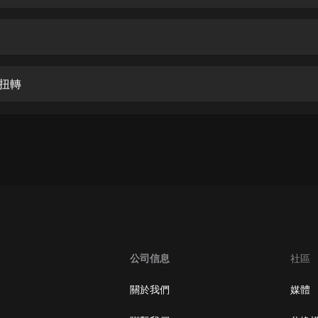
生命科學篇1-2·猴子警長科學探案記|
寶寶巴士科普
寶寶巴士
【新民間劇場】我的老千江湖｜ 有聲
的紫襟｜ 魔幻千手
局扭轉
有聲的紫襟
《夜色鋼琴曲》
夜色鋼琴曲趙海洋
太荒吞天訣丨熱血玄幻丨紫襟領銜有
聲劇
有聲的紫襟
嫡女貴嫁 | 一刀蘇蘇團隊制作 | 古言
宮鬥重生爽文 多人有聲劇
公司信息
社區
一刀蘇蘇
中國大案紀實 | 每日一驚案！真實案
關於我們
媒體
件恐怖刑偵尚文
大舌頭尚文