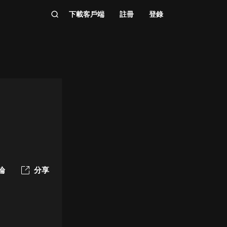
下載客戶端
註冊
登錄
論
分享