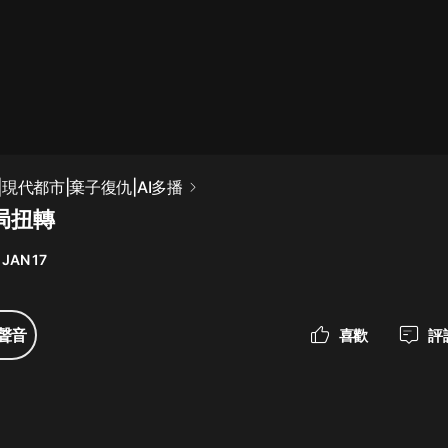
最佳女婿｜都市異能多人有聲劇｜一
種侃侃｜有聲小說
一種侃侃
米小圈上學記:一二三年級 | 暢銷出版
現代都市|棄子復仇|AI多播
物
局扭轉
米小圈
 JAN 17
破壞者聯盟篇1-4季·猴子警長科學探
案記|寶寶巴士
寶寶巴士
聲音
喜歡
評
大奉打更人丨頭陀淵領銜多人有聲
劇|暢聽全集|王鶴棣、田曦薇主演影
視劇原著|賣報小郎君
頭陀淵講故事
總有這樣的歌只想一個人聽