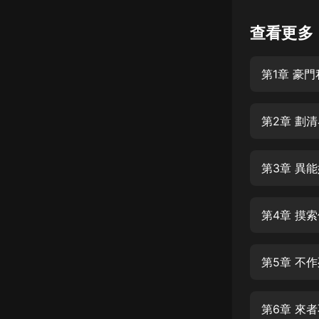
懸疑
查看更多
科幻
第1章 豪
好書精講
外語
第2章 劃
耽美
認知思維
第3章 異
人文
音樂
第4章 摸
粵語
第5章 不
頭條
娛樂
第6章 來