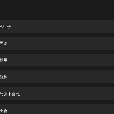
灰姑娘音樂
郭德綱於謙相聲全集
德雲社郭德綱相聲VIP
門私生子
安全警長啦咘啦哆·假期篇|新篇章加
更|寶寶巴士故事
清界線
寶寶巴士
凡人修仙傳|楊洋主演影視原著|薑廣
濤配音多播版本
能妙用
光合積木
索修練
摸金天師【第一季】（紫襟演播）
有聲的紫襟
作死就不會死
無敵六皇子|爆笑穿越|無敵流皇子|安
燃領銜有聲小說
安燃
者不善