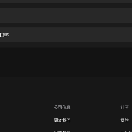
生命科學篇1-2·猴子警長科學探案記|
寶寶巴士科普
寶寶巴士
【新民間劇場】我的老千江湖｜ 有聲
的紫襟｜ 魔幻千手
局扭轉
有聲的紫襟
《夜色鋼琴曲》
夜色鋼琴曲趙海洋
太荒吞天訣丨熱血玄幻丨紫襟領銜有
聲劇
有聲的紫襟
嫡女貴嫁 | 一刀蘇蘇團隊制作 | 古言
宮鬥重生爽文 多人有聲劇
公司信息
社區
一刀蘇蘇
中國大案紀實 | 每日一驚案！真實案
關於我們
媒體
件恐怖刑偵尚文
大舌頭尚文