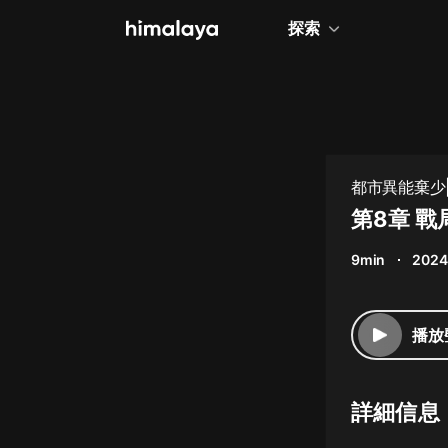
探索
全部
小說
個人成長
都市異能棄少|
相聲評書
第8章 戰
兒童
9min
2024
歷史
情感治愈
播放
健康養生
商業財經
詳細信息
廣播劇