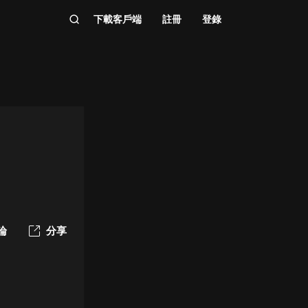
下載客戶端
註冊
登錄
論
分享