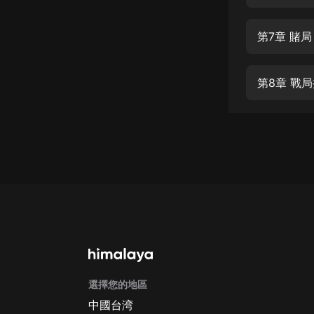
經典名著
人物傳記
第7章 賭局
電影
生活
第8章 戰
英語
日語
課程
少兒教育
二次元
教育培訓
IT科技
選擇您的地區
汽車
中國台湾